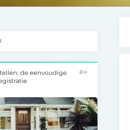
3
tellen: de eenvoudige
0
gistratie