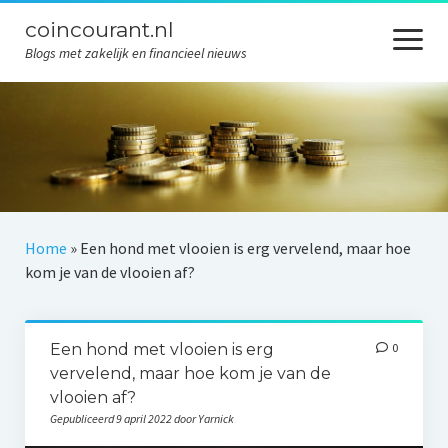
coincourant.nl
menu
openen
Blogs met zakelijk en financieel nieuws
Algemeen
B2B
Financieel
Marketing
Home
»
Een hond met vlooien is erg vervelend, maar hoe
kom je van de vlooien af?
Werk
Contact
Een hond met vlooien is erg
0
Privacybeleid
vervelend, maar hoe kom je van de
vlooien af?
Gepubliceerd 9 april 2022 door Yarnick