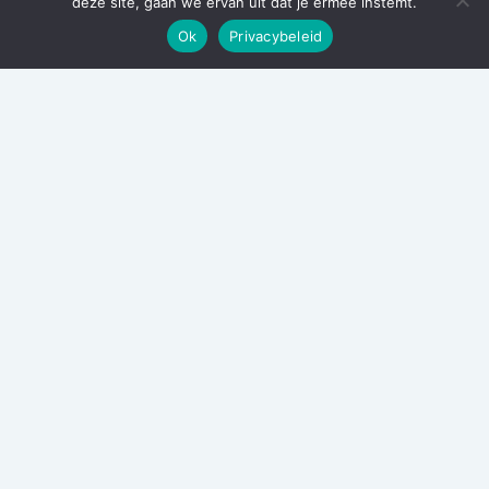
deze site, gaan we ervan uit dat je ermee instemt.
Ok
Privacybeleid
Archieven
juli 2026
mei 2026
februari 2026
januari 2026
oktober 2025