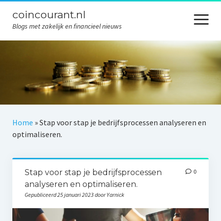
coincourant.nl
menu
openen
Blogs met zakelijk en financieel nieuws
Algemeen
B2B
Financieel
Marketing
Home
»
Stap voor stap je bedrijfsprocessen analyseren en
optimaliseren.
Werk
Contact
Stap voor stap je bedrijfsprocessen
0
Privacybeleid
analyseren en optimaliseren.
Gepubliceerd 25 januari 2023 door Yarnick